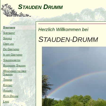
Stauden Drumm
Startseite
Herzlich Willkommen bei
Sortiment
S
D
TAUDEN-
RUMM
Service
Über uns
Die Gärtnerei
In der Gärtnerei
Staudengärten
Besondere Stauden
Wissenswertes über
Stauden
Termine
Kontakt
Anfahrt
Ruth Drumm
Links