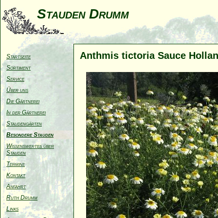
Stauden Drumm
Anthmis tictoria Sauce Holla
Startseite
Sortiment
Service
Über uns
Die Gärtnerei
In der Gärtnerei
Staudengärten
Besondere Stauden
Wissenswertes über
Stauden
Termine
Kontakt
Anfahrt
Ruth Drumm
Links