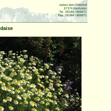
neben dem Peterhof
67374 Hanhofen
Tel.: 06344 / 969971
Fax : 06344 / 969972
ndaise