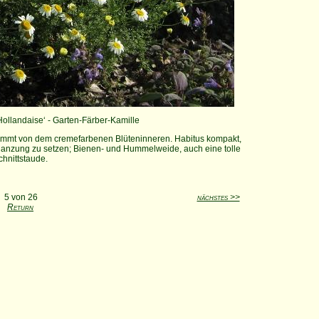
Hollandaise‘ - Garten-Färber-Kamille
kommt von dem cremefarbenen Blüteninneren. Habitus kompakt,
lanzung zu setzen; Bienen- und Hummelweide, auch eine tolle
chnittstaude.
5 von 26
nächstes >>
Return