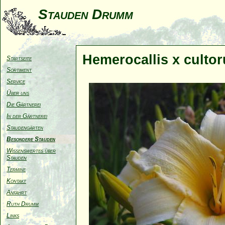
Stauden Drumm
Hemerocallis x culto
Startseite
Sortiment
Service
Über uns
Die Gärtnerei
In der Gärtnerei
Staudengärten
Besondere Stauden
Wissenswertes über
Stauden
Termine
Kontakt
Anfahrt
Ruth Drumm
Links