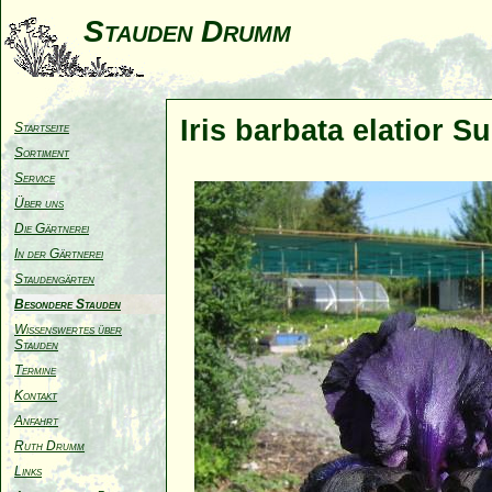
Stauden Drumm
Iris barbata elatior S
Startseite
Sortiment
Service
Über uns
Die Gärtnerei
In der Gärtnerei
Staudengärten
Besondere Stauden
Wissenswertes über
Stauden
Termine
Kontakt
Anfahrt
Ruth Drumm
Links