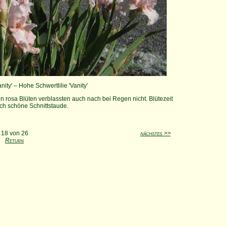
anity' – Hohe Schwertlilie 'Vanity'
in rosa Blüten verblassten auch nach bei Regen nicht. Blütezeit
uch schöne Schnittstaude.
18 von 26
nächstes >>
Return