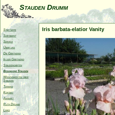
Stauden Drumm
Iris barbata-elatior Vanity
Startseite
Sortiment
Service
Über uns
Die Gärtnerei
In der Gärtnerei
Staudengärten
Besondere Stauden
Wissenswertes über
Stauden
Termine
Kontakt
Anfahrt
Ruth Drumm
Links