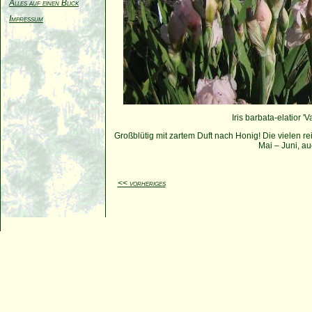
Alles auf einen Blick
Impressum
Iris barbata-elatior 'V
Großblütig mit zartem Duft nach Honig! Die vielen re
Mai – Juni, a
<< vorheriges