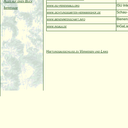
Alles auf einen Blick
www.isu-perennials.org
ISU In
Impressum
www.sichtungsgarten-hermannshof.de
Schau-
www.bienenpatenschaft.info
Bienen
www.ingala.de
InGaLa
Haftungsausschluss zu Verweisen und Links