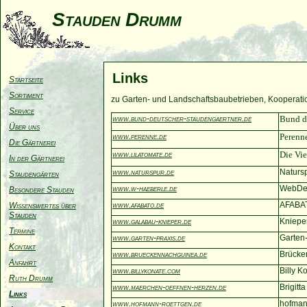
Stauden Drumm
Links
Startseite
Sortiment
zu Garten- und Landschaftsbaubetrieben, Kooperati
Service
www.bund-deutscher-staudengaertner.de
Bund d
Über uns
www.perenne.de
Perenne
Die Gärtnerei
www.lilatomate.de
Die Vie
In der Gärtnerei
www.naturspur.de
Natursp
Staudengärten
www.w-haeberle.de
WebDes
Besondere Stauden
www.afabato.de
AFABAT
Wissenswertes über
Stauden
www.galabau-knieper.de
Kniepe
Termine
www.garten-praxis.de
Garten
Kontakt
www.brueckennachguinea.de
Brücke
Anfahrt
www.billykonate.com
Billy K
Ruth Drumm
www.maerchen-oeffnen-herzen.de
Brigitta
Links
www.hofmann-roettgen.de
hofman