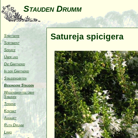
Stauden Drumm
Satureja spicigera
Startseite
Sortiment
Service
Über uns
Die Gärtnerei
In der Gärtnerei
Staudengärten
Besondere Stauden
Wissenswertes über
Stauden
Termine
Kontakt
Anfahrt
Ruth Drumm
Links