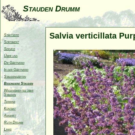
Stauden Drumm
Salvia verticillata Pu
Startseite
Sortiment
Service
Über uns
Die Gärtnerei
In der Gärtnerei
Staudengärten
Besondere Stauden
Wissenswertes über
Stauden
Termine
Kontakt
Anfahrt
Ruth Drumm
Links