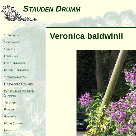
Stauden Drumm
Veronica baldwinii
Startseite
Sortiment
Service
Über uns
Die Gärtnerei
In der Gärtnerei
Staudengärten
Besondere Stauden
Wissenswertes über
Stauden
Termine
Kontakt
Anfahrt
Ruth Drumm
Links