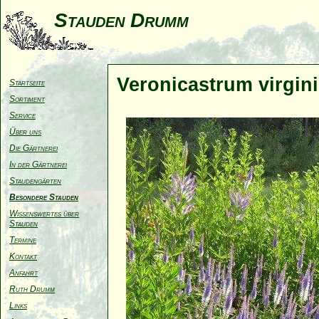
Stauden Drumm
Veronicastrum virgin
Startseite
Sortiment
Service
Über uns
Die Gärtnerei
In der Gärtnerei
Staudengärten
Besondere Stauden
Wissenswertes über
Stauden
Termine
Kontakt
Anfahrt
Ruth Drumm
Links