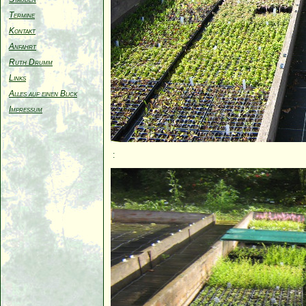
Termine
Kontakt
Anfahrt
Ruth Drumm
Links
Alles auf einen Blick
Impressum
: