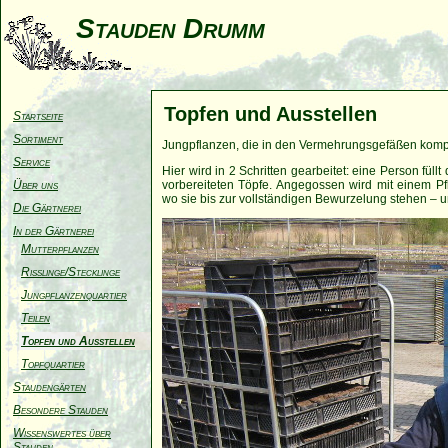
Stauden Drumm
Topfen und Ausstellen
Startseite
Sortiment
Jungpflanzen, die in den Vermehrungsgefäßen komple
Service
Hier wird in 2 Schritten gearbeitet: eine Person füllt
Über uns
vorbereiteten Töpfe. Angegossen wird mit einem Pfl
wo sie bis zur vollständigen Bewurzelung stehen – 
Die Gärtnerei
In der Gärtnerei
Mutterpflanzen
Risslinge/Stecklinge
Jungpflanzenquartier
Teilen
Topfen und Ausstellen
Topfquartier
Staudengärten
Besondere Stauden
Wissenswertes über
Stauden