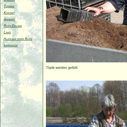
Termine
Kontakt
Anfahrt
Ruth Drumm
Links
Alles auf einen Blick
Impressum
Töpfe werden gefüllt