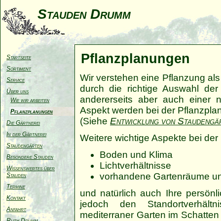
Stauden Drumm
Pflanzplanungen
Startseite
Sortiment
Wir verstehen eine Pflanzung al
Service
durch die richtige Auswahl der 
Über uns
andererseits aber auch einer n
Wie wir arbeiten
Aspekt werden bei der Pflanzplan
Pflanzplanungen
(Siehe
Entwicklung von Staudengä
Die Gärtnerei
In der Gärtnerei
Weitere wichtige Aspekte bei der
Staudengärten
Boden und Klima
Besondere Stauden
Lichtverhältnisse
Wissenswertes über
vorhandene Gartenräume u
Stauden
Termine
und natürlich auch Ihre persön
Kontakt
jedoch den Standortverhäl
Anfahrt
mediterraner Garten im Schatten 
Ruth Drumm