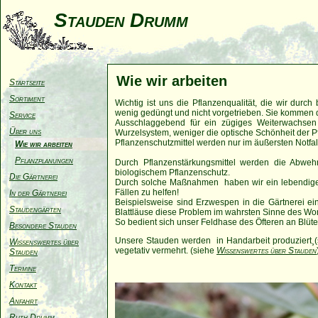
Stauden Drumm
Wie wir arbeiten
Startseite
Sortiment
Wichtig ist uns die Pflanzenqualität, die wir durc
wenig gedüngt und nicht vorgetrieben. Sie kommen di
Service
Ausschlaggebend für ein zügiges Weiterwachsen
Über uns
Wurzelsystem, weniger die optische Schönheit der P
Pflanzenschutzmittel werden nur im äußersten Notfal
Wie wir arbeiten
Pflanzplanungen
Durch Pflanzenstärkungsmittel werden die Abwehrkr
biologischem Pflanzenschutz.
Die Gärtnerei
Durch solche Maßnahmen haben wir ein lebendiges
Fällen zu helfen!
In der Gärtnerei
Beispielsweise sind Erzwespen in die Gärtnerei ei
Staudengärten
Blattläuse diese Problem im wahrsten Sinne des Wort
So bedient sich unser Feldhase des Öfteren an Blüten
Besondere Stauden
Unsere Stauden werden in Handarbeit produziert¸
Wissenswertes über
vegetativ vermehrt. (siehe
Wissenswertes über Stauden
Stauden
Termine
Kontakt
Anfahrt
Ruth Drumm