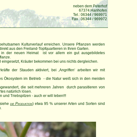
neben dem Peterhof
67374 Hanhofen
Tel.: 06344 / 969971
Fax : 06344 / 969972
h behutsamen Kulturverlauf erreichen. Unsere Pflanzen werden
rekt aus den Freiland-Topfquartieren in Ihren Garten.
 in der neuen Heimat ist vor allem ein gut ausgebildetes
flanze.
l eingesetzt, Kräuter bekommen bei uns nichts dergleichen.
äfte der Stauden aktiviert, bei ‚Angriffen‘ arbeiten wir mit
 Ökosystem im Betrieb - die Natur weiß sich in den meisten
ngewandert, die seit mehreren Jahren durch parasitieren von
es natürlich lösen.
 und Triebspitzen - auch er will leben!!!
(siehe
die Produktion
) etwa 95 % unserer Arten und Sorten sind
).