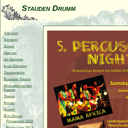
Stauden Drumm
Startseite
Sortiment
Service
Über uns
Die Gärtnerei
In der Gärtnerei
Staudengärten
Besondere Stauden
Wissenswertes über
Stauden
Termine
Kontakt
Anfahrt
Ruth Drumm
Festnachlese 2018
Festnachlese 2013