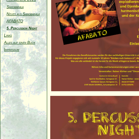
Sangbarala
Neues aus Sangbarala
AFABATO
5. Percussion Night
Links
Alles auf einen Blick
Impressum