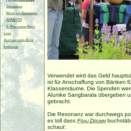
Sangbarala
Neues aus Sangbarala
AFABATO
5. Percussion Night
Links
Alles auf einen Blick
Impressum
Verwendet wird das Geld hauptsäc
ist für Anschaffung von Bänken f
Klassenräume. Die Spenden we
Alunike Sangbarala übergeben 
gebracht.
Die Resonanz war durchwegs posi
es toll dass
Frau Drumm
buchstäbl
schaut‘.