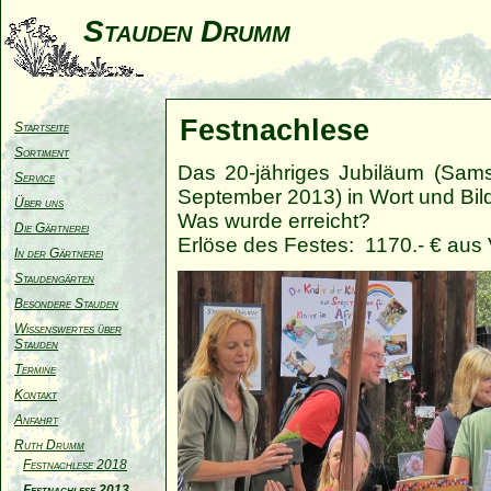
Stauden Drumm
Festnachlese
Startseite
Sortiment
Das 20-jähriges Jubiläum (Sams
Service
September 2013) in Wort und Bil
Über uns
Was wurde erreicht?
Die Gärtnerei
Erlöse des Festes: 1170.- € au
In der Gärtnerei
Staudengärten
Besondere Stauden
Wissenswertes über
Stauden
Termine
Kontakt
Anfahrt
Ruth Drumm
Festnachlese 2018
Festnachlese 2013