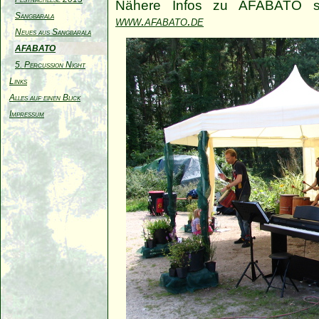
Nähere Infos zu AFABATO sowi
Sangbarala
www.afabato.de
Neues aus Sangbarala
AFABATO
5. Percussion Night
Links
Alles auf einen Blick
Impressum