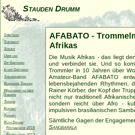
Stauden Drumm
AFABATO - Trommelm
Startseite
Sortiment
Afrikas
Service
Über uns
Die Musik Afrikas - das liegt
Die Gärtnerei
und verbindet sie. Und so ko
Trommler in 10 Jahren über Wo
In der Gärtnerei
Amateur-Band AFABATO entwi
Staudengärten
lebensbejahenden Rhythmen, da
Besondere Stauden
Rainer Körber, der Kopf der Tru
Wissenswertes über
Stauden
nicht nur traditionell Afrikan
Termine
sondern reicht über Afro - kub
Kontakt
impulsiven brasilianischen Samb
Anfahrt
Sämtliche Gagen der Engagemen
Ruth Drumm
Sangbarala
Festnachlese 2018
Festnachlese 2013