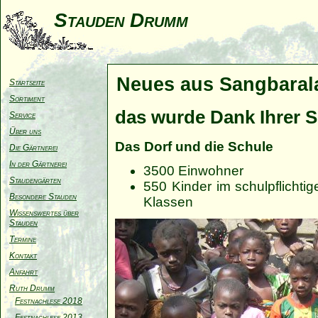
Stauden Drumm
Neues aus Sangbaral
Startseite
Sortiment
das wurde Dank Ihrer S
Service
Über uns
Das Dorf und die Schule
Die Gärtnerei
In der Gärtnerei
3500 Einwohner
Staudengärten
550 Kinder im schulpflichtige
Besondere Stauden
Klassen
Wissenswertes über
Stauden
Termine
Kontakt
Anfahrt
Ruth Drumm
Festnachlese 2018
Festnachlese 2013