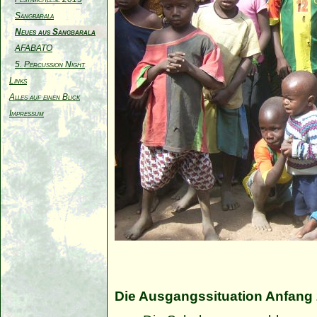
Sangbarala
Neues aus Sangbarala
AFABATO
5. Percussion Night
Links
Alles auf einen Blick
Impressum
Die Ausgangssituation Anfang