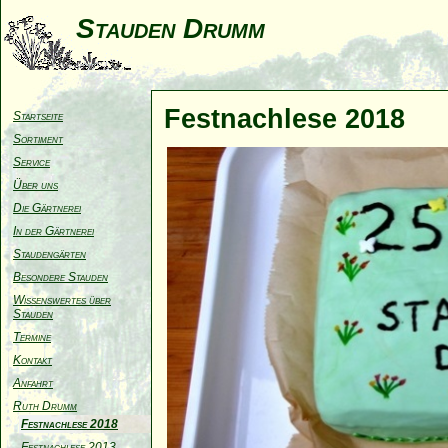
Stauden Drumm
Festnachlese 2018
Startseite
Sortiment
Service
Über uns
Die Gärtnerei
In der Gärtnerei
Staudengärten
Besondere Stauden
Wissenswertes über
Stauden
Termine
Kontakt
Anfahrt
Ruth Drumm
Festnachlese 2018
Festnachlese 2013