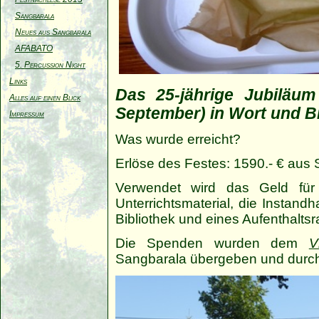
Sangbarala
Neues aus Sangbarala
AFABATO
5. Percussion Night
Links
Das 25-jährige Jubiläu
Alles auf einen Blick
September) in Wort und Bi
Impressum
Was wurde erreicht?
Erlöse des Festes: 1590.- € aus
Verwendet wird das Geld für 
Unterrichtsmaterial, die Instan
Bibliothek und eines Aufenthalts
Die Spenden wurden dem
V
Sangbarala übergeben und dur