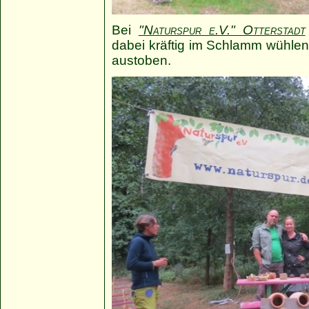
Bei
"Naturspur e.V." Otterstadt
dabei kräftig im Schlamm wühlen
austoben.