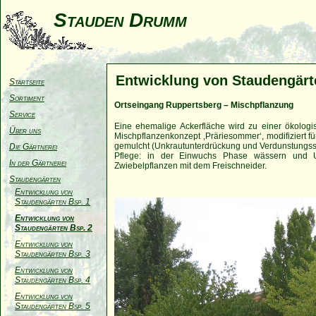
Stauden Drumm
Entwicklung von Staudengärte
Startseite
Sortiment
Ortseingang Ruppertsberg – Mischpflanzung
Service
Eine ehemalige Ackerfläche wird zu einer ökologi
Über uns
Mischpflanzenkonzept ‚Präriesommer‘, modifiziert fü
gemulcht (Unkrautunterdrückung und Verdunstungss
Die Gärtnerei
Pflege: in der Einwuchs Phase wässern und Unk
In der Gärtnerei
Zwiebelpflanzen mit dem Freischneider.
Staudengärten
Entwicklung von
Staudengärten Bsp. 1
Entwicklung von
Staudengärten Bsp. 2
Entwicklung von
Staudengärten Bsp. 3
Entwicklung von
Staudengärten Bsp. 4
Entwicklung von
Staudengärten Bsp. 5