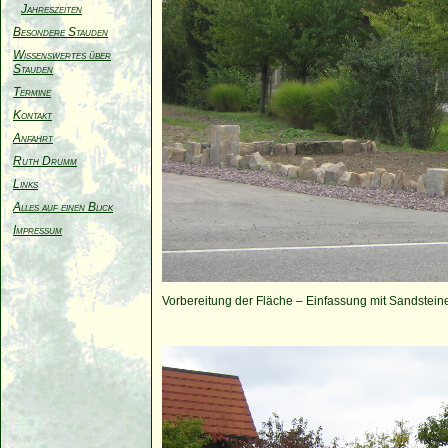
Jahreszeiten
Besondere Stauden
Wissenswertes über
Stauden
Termine
Kontakt
Anfahrt
Ruth Drumm
Links
Alles auf einen Blick
Impressum
Vorbereitung der Fläche – Einfassung mit Sandstei