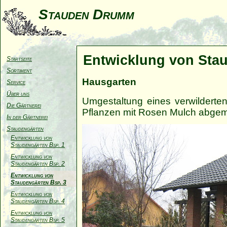
Stauden Drumm
Entwicklung von Stau
Startseite
Sortiment
Hausgarten
Service
Über uns
Umgestaltung eines verwilderte
Die Gärtnerei
Pflanzen mit Rosen Mulch abgem
In der Gärtnerei
Staudengärten
Entwicklung von
Staudengärten Bsp. 1
Entwicklung von
Staudengärten Bsp. 2
Entwicklung von
Staudengärten Bsp. 3
Entwicklung von
Staudengärten Bsp. 4
Entwicklung von
Staudengärten Bsp. 5