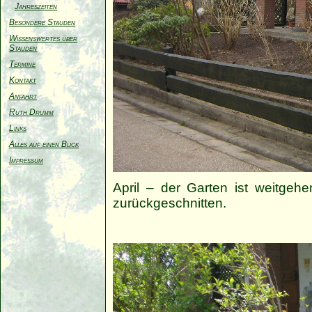
Jahreszeiten
Besondere Stauden
Wissenswertes über
Stauden
Termine
Kontakt
Anfahrt
Ruth Drumm
Links
Alles auf einen Blick
Impressum
April – der Garten ist weitgeh
zurückgeschnitten.