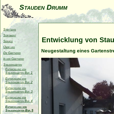
Stauden Drumm
Startseite
Sortiment
Entwicklung von Stau
Service
Über uns
Neugestaltung eines Gartenstr
Die Gärtnerei
In der Gärtnerei
Staudengärten
Entwicklung von
Staudengärten Bsp. 1
Entwicklung von
Staudengärten Bsp. 2
Entwicklung von
Staudengärten Bsp. 3
Entwicklung von
Staudengärten Bsp. 4
Entwicklung von
Staudengärten Bsp. 5