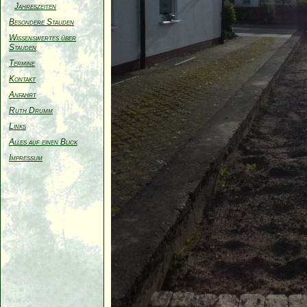
Jahreszeiten
Besondere Stauden
Wissenswertes über
Stauden
Termine
Kontakt
Anfahrt
Ruth Drumm
Links
Alles auf einen Blick
Impressum