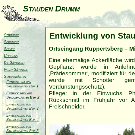
Stauden Drumm
Entwicklung von Stau
Startseite
Sortiment
Ortseingang Ruppertsberg – M
Service
Über uns
Eine ehemalige Ackerfläche wird
Die Gärtnerei
Gepflanzt wurde in Anlehn
In der Gärtnerei
‚Präriesommer‘, modifiziert für d
Staudengärten
wurde mit Schotter gemul
Entwicklung von
Verdunstungsschutz).
Staudengärten Bsp. 1
Pflege: in der Einwuchs Ph
Entwicklung von
Staudengärten Bsp. 2
Rückschnitt im Frühjahr vor A
Entwicklung von
Freischneider.
Staudengärten Bsp. 3
Entwicklung von
Staudengärten Bsp. 4
Entwicklung von
Staudengärten Bsp. 5