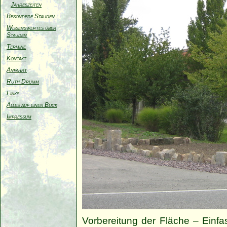
Jahreszeiten
Besondere Stauden
Wissenswertes über
Stauden
Termine
Kontakt
Anfahrt
Ruth Drumm
Links
Alles auf einen Blick
Impressum
Vorbereitung der Fläche – Einf