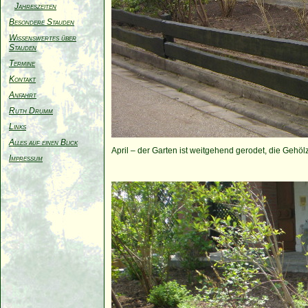
Jahreszeiten
Besondere Stauden
Wissenswertes über
Stauden
Termine
Kontakt
Anfahrt
Ruth Drumm
Links
Alles auf einen Blick
April – der Garten ist weitgehend gerodet, die Gehöl
Impressum