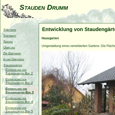
Stauden Drumm
Entwicklung von Staudengärte
Startseite
Sortiment
Hausgarten
Service
Umgestaltung eines verwilderten Gartens. Die Fläc
Über uns
Die Gärtnerei
In der Gärtnerei
Staudengärten
Entwicklung von
Staudengärten Bsp. 1
Entwicklung von
Staudengärten Bsp. 2
Entwicklung von
Staudengärten Bsp. 3
Entwicklung von
Staudengärten Bsp. 4
Entwicklung von
Staudengärten Bsp. 5